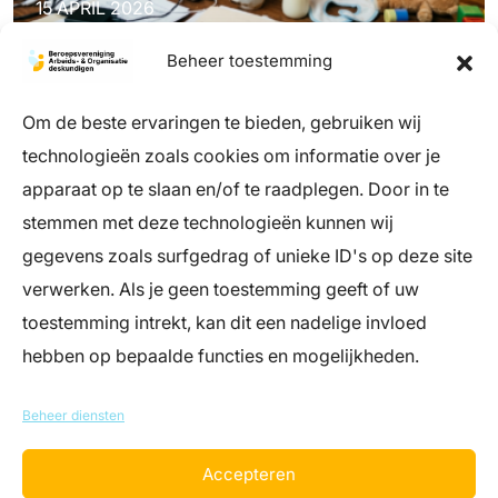
15 APRIL 2026
Beheer toestemming
Om de beste ervaringen te bieden, gebruiken wij
technologieën zoals cookies om informatie over je
apparaat op te slaan en/of te raadplegen. Door in te
stemmen met deze technologieën kunnen wij
info@register-aeno.nl
gegevens zoals surfgedrag of unieke ID's op deze site
+31 (0)85 044 05 06
verwerken. Als je geen toestemming geeft of uw
(bereikbaar op werkdagen tussen 9 en 12
uur)
toestemming intrekt, kan dit een nadelige invloed
hebben op bepaalde functies en mogelijkheden.
Register Arbeids- en Organisatiedeskundigen
Landgoed Zonnestraal – Dresselhuys Paviljoen
Beheer diensten
Loosdrechtse Bos 19, 1213 RH Hilversum
Accepteren