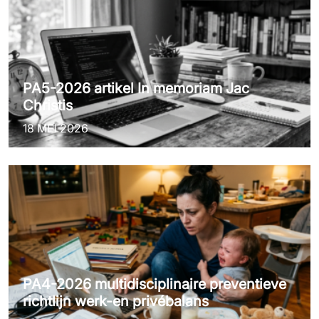
PA5-2026 artikel In memoriam Jac
Christis
18 MEI 2026
PA4-2026 multidisciplinaire preventieve
richtlijn werk-en privébalans