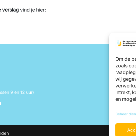
e verslag
vind je hier:
Om de be
zoals coo
raadpleg
wij gegev
verwerke
intrekt, 
sen 9 en 12 uur)
en mogel
n
Beheer dien
Acc
rden