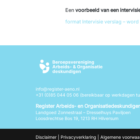
Een
voorbeeld van een intervisi
format Intervisie verslag – word
info@register-aeno.nl
+31 (0)85 044 05 06
(bereikbaar op werkdagen tus
Register Arbeids- en Organisatiedeskundige
Landgoed Zonnestraal – Dresselhuys Paviljoen
Loosdrechtse Bos 19, 1213 RH Hilversum
Disclaimer
|
Privacyverklaring
|
Algemene voorwaa