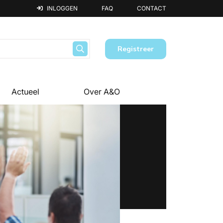
INLOGGEN
FAQ
CONTACT
Registreer
Actueel
Over A&O