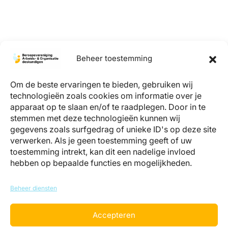
Beheer toestemming
Om de beste ervaringen te bieden, gebruiken wij
technologieën zoals cookies om informatie over je
apparaat op te slaan en/of te raadplegen. Door in te
stemmen met deze technologieën kunnen wij
gegevens zoals surfgedrag of unieke ID's op deze site
verwerken. Als je geen toestemming geeft of uw
info@register-aeno.nl
toestemming intrekt, kan dit een nadelige invloed
+31 (0)85 044 05 06
(bereikbaar op werkdagen tussen 9 en 12
hebben op bepaalde functies en mogelijkheden.
uur)
Register Arbeids- en Organisatiedeskundigen
Beheer diensten
Landgoed Zonnestraal – Dresselhuys Paviljoen
Loosdrechtse Bos 19, 1213 RH Hilversum
Accepteren