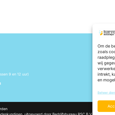
Om de be
zoals coo
raadpleg
wij gegev
verwerke
intrekt, 
sen 9 en 12 uur)
en mogel
n
Beheer dien
Acc
rden
deskundigen, uitgevoerd door Bedrijfsbureau RSC B.V.