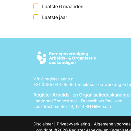
Laatste 6 maanden
Laatste jaar
info@register-aeno.nl
+31 (0)85 044 05 06
(bereikbaar op werkdagen tus
Register Arbeids- en Organisatiedeskundige
Landgoed Zonnestraal – Dresselhuys Paviljoen
Loosdrechtse Bos 19, 1213 RH Hilversum
Disclaimer
|
Privacyverklaring
|
Algemene voorwaa
Copyright ©2026 Register Arbeids- en Organisatie