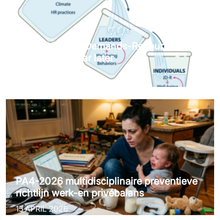
PA6-2026 Job Demands-Resources
theorie: Tien jaar later
11 JUNI 2026
PA4-2026 multidisciplinaire preventieve
richtlijn werk-en privébalans
15 APRIL 2026