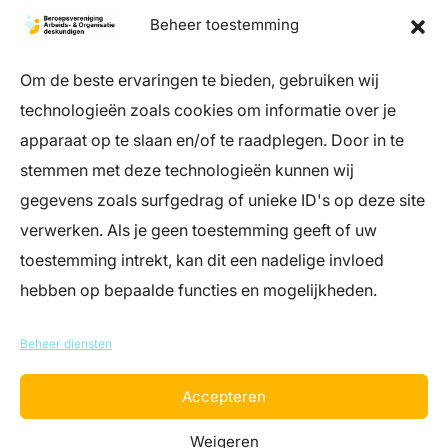
Beheer toestemming
Om de beste ervaringen te bieden, gebruiken wij
technologieën zoals cookies om informatie over je
apparaat op te slaan en/of te raadplegen. Door in te
stemmen met deze technologieën kunnen wij
info@register-aeno.nl
gegevens zoals surfgedrag of unieke ID's op deze site
+31 (0)85 044 05 06
verwerken. Als je geen toestemming geeft of uw
(bereikbaar op werkdagen tussen 9 en 12
uur)
toestemming intrekt, kan dit een nadelige invloed
hebben op bepaalde functies en mogelijkheden.
Register Arbeids- en Organisatiedeskundigen
Landgoed Zonnestraal – Dresselhuys Paviljoen
Beheer diensten
Loosdrechtse Bos 19, 1213 RH Hilversum
Accepteren
Weigeren
Disclaimer
|
Privacyverklaring
|
Algemene voorwaarden