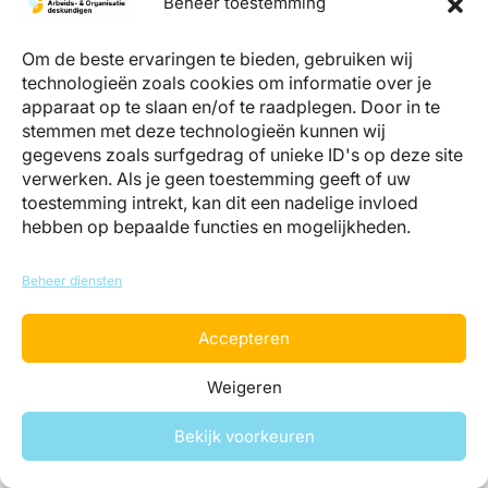
Beheer toestemming
Om de beste ervaringen te bieden, gebruiken wij
technologieën zoals cookies om informatie over je
apparaat op te slaan en/of te raadplegen. Door in te
stemmen met deze technologieën kunnen wij
info@register-aeno.nl
gegevens zoals surfgedrag of unieke ID's op deze site
+31 (0)85 044 05 06
(bereikbaar op werkdagen tussen 9 en 12
verwerken. Als je geen toestemming geeft of uw
uur)
toestemming intrekt, kan dit een nadelige invloed
Register Arbeids- en Organisatiedeskundigen
hebben op bepaalde functies en mogelijkheden.
Landgoed Zonnestraal – Dresselhuys Paviljoen
Loosdrechtse Bos 19, 1213 RH Hilversum
Beheer diensten
Accepteren
Disclaimer
|
Privacyverklaring
|
Algemene voorwaarden
Copyright ©2026 Register Arbeids- en
Weigeren
Organisatiedeskundigen, uitgevoerd door Bedrijfsbureau RSC
B.V.
Bekijk voorkeuren