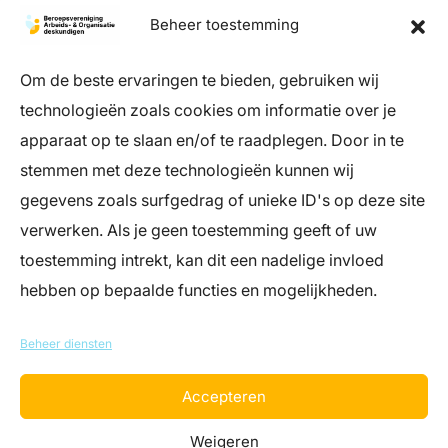
Beheer toestemming
Om de beste ervaringen te bieden, gebruiken wij
technologieën zoals cookies om informatie over je
apparaat op te slaan en/of te raadplegen. Door in te
stemmen met deze technologieën kunnen wij
info@register-aeno.nl
gegevens zoals surfgedrag of unieke ID's op deze site
+31 (0)85 044 05 06
verwerken. Als je geen toestemming geeft of uw
(bereikbaar op werkdagen tussen 9 en 12
uur)
toestemming intrekt, kan dit een nadelige invloed
hebben op bepaalde functies en mogelijkheden.
Register Arbeids- en Organisatiedeskundigen
Landgoed Zonnestraal – Dresselhuys Paviljoen
Beheer diensten
Loosdrechtse Bos 19, 1213 RH Hilversum
Accepteren
Weigeren
Disclaimer
|
Privacyverklaring
|
Algemene voorwaarden