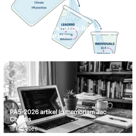
PA6-2026 Job Demands-Resources
theorie: Tien jaar later
11 JUNI 2026
PA5-2026 artikel In memoriam Jac
Christis
18 MEI 2026