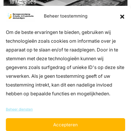
18 MEI 2026
Beheer toestemming
Om de beste ervaringen te bieden, gebruiken wij
technologieën zoals cookies om informatie over je
apparaat op te slaan en/of te raadplegen. Door in te
stemmen met deze technologieën kunnen wij
info@register-aeno.nl
gegevens zoals surfgedrag of unieke ID's op deze site
+31 (0)85 044 05 06
verwerken. Als je geen toestemming geeft of uw
(bereikbaar op werkdagen tussen 9 en 12
uur)
toestemming intrekt, kan dit een nadelige invloed
hebben op bepaalde functies en mogelijkheden.
Register Arbeids- en Organisatiedeskundigen
Landgoed Zonnestraal – Dresselhuys Paviljoen
Beheer diensten
Loosdrechtse Bos 19, 1213 RH Hilversum
Accepteren